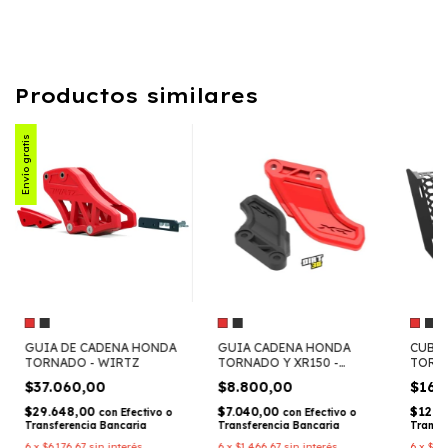
Productos similares
Envío gratis
GUIA DE CADENA HONDA
GUIA CADENA HONDA
CUBR
TORNADO - WIRTZ
TORNADO Y XR150 -
TORNA
DIRT3D
$37.060,00
$8.800,00
$16.
$29.648,00
$7.040,00
$12.9
con
Efectivo o
con
Efectivo o
Transferencia Bancaria
Transferencia Bancaria
Transf
6
x
$6.176,67
sin interés
6
x
$1.466,67
sin interés
6
x
$2.7