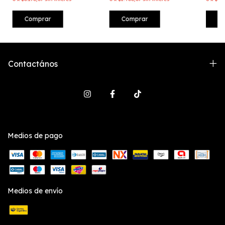
Comprar
Comprar
C
Contactános
Medios de pago
Medios de envío