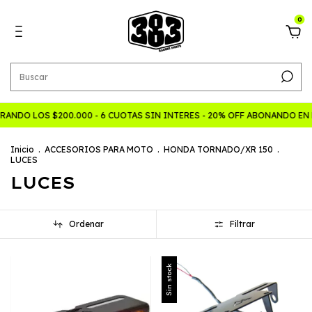
0
ANDO LOS $200.000 - 6 CUOTAS SIN INTERES - 20% OFF ABONANDO EN
Inicio
.
ACCESORIOS PARA MOTO
.
HONDA TORNADO/XR 150
.
LUCES
LUCES
Ordenar
Filtrar
Sin stock