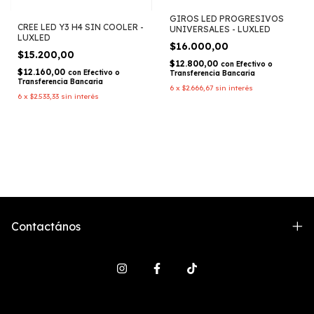
GIROS LED PROGRESIVOS
CREE LED Y3 H4 SIN COOLER -
UNIVERSALES - LUXLED
LUXLED
$16.000,00
$15.200,00
$12.800,00
con
Efectivo o
$12.160,00
con
Efectivo o
Transferencia Bancaria
Transferencia Bancaria
6
x
$2.666,67
sin interés
6
x
$2.533,33
sin interés
Contactános