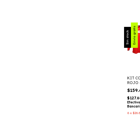
Envío gratis
Sin stock
KIT C
ROJO 
$159
$127.
Efectiv
Bancar
6
x
$26.