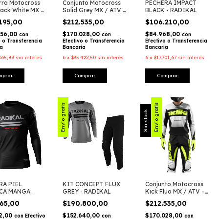
rra Motocross
Conjunto Motocross
PECHERA IMPACT
lack White MX /
Solid Grey MX / ATV –
BLACK - RADIKAL
 / MTB –
Radikal Racing
.195,00
$212.535,00
$106.210,00
l Racing
956,00
$170.028,00
$84.968,00
con
con
con
o o Transferencia
Efectivo o Transferencia
Efectivo o Transferencia
ia
Bancaria
Bancaria
865,83
sin interés
6
x
$35.422,50
sin interés
6
x
$17.701,67
sin interés
Comprar
Envío gratis
Envío gratis
Sin stock
RA PIEL
KIT CONCEPT FLUX
Conjunto Motocross
CA MANGA
GREY - RADIKAL
Kick Fluo MX / ATV –
 - RADIKAL
Radikal Racing
965,00
$190.800,00
$212.535,00
72,00
$152.640,00
$170.028,00
con
Efectivo
con
con