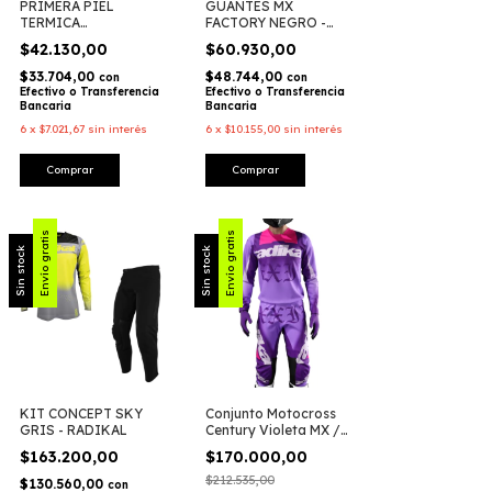
PRIMERA PIEL
GUANTES MX
TERMICA
FACTORY NEGRO -
MUSCULOSA -
RADIKAL
$42.130,00
$60.930,00
RADIKAL
$33.704,00
$48.744,00
con
con
Efectivo o Transferencia
Efectivo o Transferencia
Bancaria
Bancaria
6
x
$7.021,67
sin interés
6
x
$10.155,00
sin interés
Comprar
Comprar
Envío gratis
Envío gratis
Sin stock
Sin stock
KIT CONCEPT SKY
Conjunto Motocross
GRIS - RADIKAL
Century Violeta MX /
ATV – Radikal Racing
$163.200,00
$170.000,00
$212.535,00
$130.560,00
con