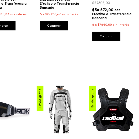
$57.305,00
o o Transferencia
Efectivo o Transferencia
ia
Bancaria
$36.672,00
con
180,83
sin interés
6
x
$25.266,67
sin interés
Efectivo o Transferencia
Bancaria
6
x
$7.640,00
sin interés
mprar
Comprar
Comprar
Envío gratis
Envío gratis