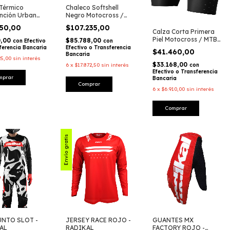
 Térmico
Chaleco Softshell
unción Urban
Negro Motocross /
oto / MX /
Enduro / Outdoor –
950,00
$107.235,00
 – Radikal
Radikal Racing
Calza Corta Primera
Piel Motocross / MTB
0,00
$85.788,00
con
Efectivo
con
/ Enduro – Radikal
ferencia Bancaria
Efectivo o Transferencia
$41.460,00
Racing
Bancaria
25,00
sin interés
$33.168,00
con
6
x
$17.872,50
sin interés
Efectivo o Transferencia
Bancaria
Comprar
6
x
$6.910,00
sin interés
Comprar
Envío gratis
NTO SLOT -
JERSEY RACE ROJO -
GUANTES MX
AL
RADIKAL
FACTORY ROJO -