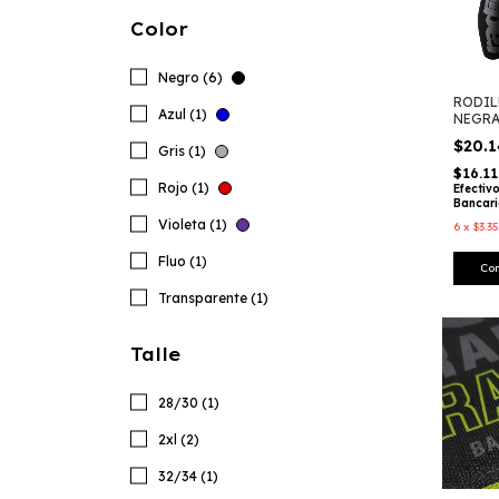
Color
Negro (6)
RODIL
Azul (1)
NEGRA
$20.
Gris (1)
$16.1
Rojo (1)
Efectiv
Bancar
Violeta (1)
6
x
$3.3
Fluo (1)
Transparente (1)
Talle
28/30 (1)
2xl (2)
32/34 (1)