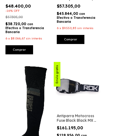
Enduro – Radikal
$48.400,00
$57.305,00
Racing
-
16
%
OFF
$45.844,00
con
$57.305,00
Efectivo o Transferencia
Bancaria
$38.720,00
con
Efectivo o Transferencia
6
x
$9.550,83
sin interés
Bancaria
6
x
$8.066,67
sin interés
Comprar
Comprar
Envío gratis
Antiparra Motocross
Fuse Black Black MX /
Enduro / MTB –
$161.195,00
Radikal Racing
$128.956,00
con