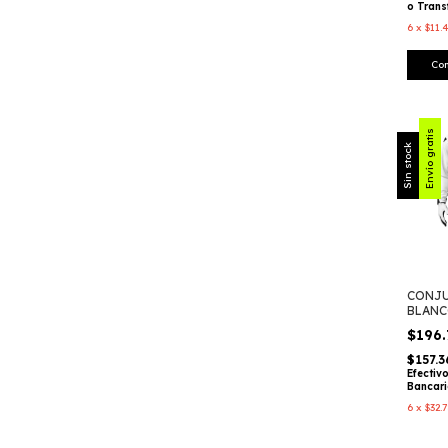
o Trans
6
x
$11.
Co
Envío gratis
Sin stock
CONJU
BLANC
$196
$157.
Efectiv
Bancar
6
x
$32.