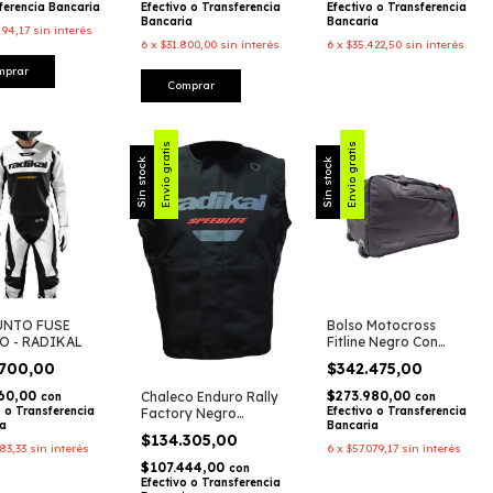
ferencia Bancaria
Efectivo o Transferencia
Efectivo o Transferencia
Bancaria
Bancaria
494,17
sin interés
6
x
$31.800,00
sin interés
6
x
$35.422,50
sin interés
mprar
Comprar
Envío gratis
Envío gratis
Sin stock
Sin stock
NTO FUSE
Bolso Motocross
O - RADIKAL
Fitline Negro Con
Bolso Equipamiento
.700,00
$342.475,00
MX / Enduro – Radikal
Racing
360,00
$273.980,00
Chaleco Enduro Rally
con
con
o o Transferencia
Efectivo o Transferencia
Factory Negro
ia
Bancaria
Motocross / Enduro –
$134.305,00
Radikal Racing
783,33
sin interés
6
x
$57.079,17
sin interés
$107.444,00
con
Efectivo o Transferencia