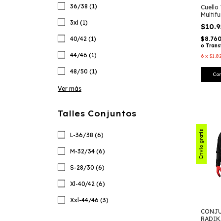
36/38 (1)
Cuello
Multif
Race M
3xl (1)
$10.
Enduro
Racing
40/42 (1)
$8.76
o Trans
44/46 (1)
6
x
$1.8
48/50 (1)
Ver más
Talles Conjuntos
Envío gratis
L-36/38 (6)
M-32/34 (6)
S-28/30 (6)
Xl-40/42 (6)
Xxl-44/46 (3)
CONJU
RADIK