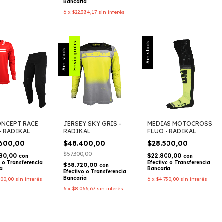
Bancaria
6
x
$22.384,17
sin interés
Envío gratis
Sin stock
Sin stock
ONCEPT RACE
JERSEY SKY GRIS -
MEDIAS MOTOCROSS
- RADIKAL
RADIKAL
FLUO - RADIKAL
.600,00
$48.400,00
$28.500,00
$57.300,00
680,00
$22.800,00
con
con
o o Transferencia
Efectivo o Transferencia
$38.720,00
con
ia
Bancaria
Efectivo o Transferencia
Bancaria
600,00
sin interés
6
x
$4.750,00
sin interés
6
x
$8.066,67
sin interés