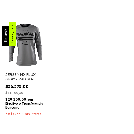
Envío gratis
Sin stock
JERSEY MX FLUX
GRAY - RADIKAL
$36.375,00
$74.785,00
$29.100,00
con
Efectivo o Transferencia
Bancaria
6
x
$6.062,50
sin interés