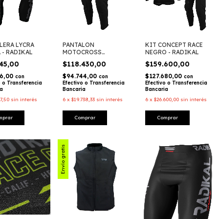
LERA LYCRA
PANTALON
KIT CONCEPT RACE
 - RADIKAL
MOTOCROSS
NEGRO - RADIKAL
CONCEPT - RADIKAL
145,00
$118.430,00
$159.600,00
16,00
$94.744,00
$127.680,00
con
con
con
o o Transferencia
Efectivo o Transferencia
Efectivo o Transferencia
ia
Bancaria
Bancaria
57,50
sin interés
6
x
$19.738,33
sin interés
6
x
$26.600,00
sin interés
Comprar
Comprar
Envío gratis