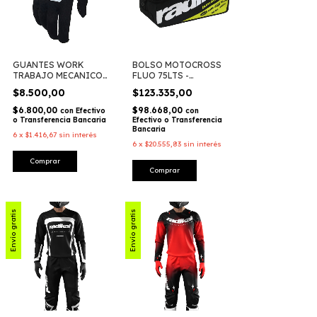
GUANTES WORK
BOLSO MOTOCROSS
TRABAJO MECANICO
FLUO 75LTS -
TEAM - RADIKAL
RADIKAL
$8.500,00
$123.335,00
$6.800,00
$98.668,00
con
Efectivo
con
o Transferencia Bancaria
Efectivo o Transferencia
Bancaria
6
x
$1.416,67
sin interés
6
x
$20.555,83
sin interés
Envío gratis
Envío gratis