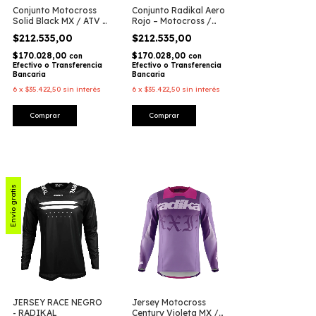
Conjunto Motocross
Conjunto Radikal Aero
Solid Black MX / ATV –
Rojo – Motocross /
Radikal Racing
Atv / Mx
$212.535,00
$212.535,00
$170.028,00
$170.028,00
con
con
Efectivo o Transferencia
Efectivo o Transferencia
Bancaria
Bancaria
6
x
$35.422,50
sin interés
6
x
$35.422,50
sin interés
Comprar
Comprar
Envío gratis
JERSEY RACE NEGRO
Jersey Motocross
- RADIKAL
Century Violeta MX /