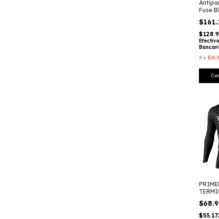
Antipa
Fuse B
Enduro
$161
Radika
$128.
Efectiv
Bancar
6
x
$26.
PRIME
TERMI
LARGA
$68.
$55.1