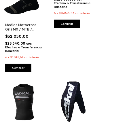
Efectivo o Transferencia
Bancaria
6
x
$26.865,83
sin interés
Medias Motocross
Gris MX / MTB /
Enduro – Radikal
$32.050,00
Racing
$25.640,00
con
Efectivo o Transferencia
Bancaria
6
x
$5.341,67
sin interés
Comprar