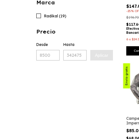
Marca
$147
-
25
%
OF
Radikal (19)
$196.70
$117.
Efectiv
Precio
Bancar
6
x
$24.
Desde
Hasta
Co
Aplicar
Envío gratis
Campe
Imper
Clear 
$85.
Tourin
Racing
$68.0