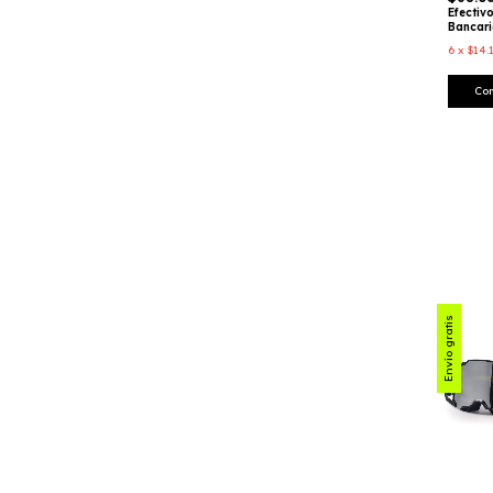
Efectiv
Bancar
6
x
$14.
Co
Envío gratis