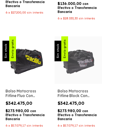
Efectivo o Transferencia
$136.000,00
con
Bancaria
Efectivo o Transferencia
Bancaria
6
x
$27.200,00
sin interés
6
x
$28.333,33
sin interés
Envío gratis
Envío gratis
Sin stock
Sin stock
Bolso Motocross
Bolso Motocross
Fitline Fluo Con
Fitline Block Con
Ruedas Equipamiento
Ruedas Equipamiento
$342.475,00
$342.475,00
MX / Enduro – Radikal
MX / Enduro – Radikal
Racing
Racing
$273.980,00
$273.980,00
con
con
Efectivo o Transferencia
Efectivo o Transferencia
Bancaria
Bancaria
6
x
$57.079,17
sin interés
6
x
$57.079,17
sin interés