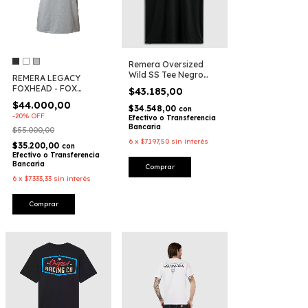
Remera Oversized
Wild SS Tee Negro
REMERA LEGACY
Moto Lifestyle -
FOXHEAD - FOX
$43.185,00
Alpinestars
RACING
$44.000,00
$34.548,00
con
-
20
%
OFF
Efectivo o Transferencia
Bancaria
$55.000,00
6
x
$7.197,50
sin interés
$35.200,00
con
Efectivo o Transferencia
Bancaria
Comprar
6
x
$7.333,33
sin interés
Comprar