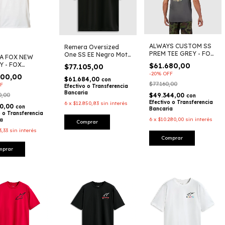
ALWAYS CUSTOM SS
Remera Oversized
PREM TEE GREY - FOX
One SS EE Negro Moto
A FOX NEW
RACING
Lifestyle - Alpinestars
Y - FOX
$61.680,00
$77.105,00
G
-
20
%
OFF
000,00
$61.684,00
con
$77.160,00
F
Efectivo o Transferencia
Bancaria
0,00
$49.344,00
con
Efectivo o Transferencia
6
x
$12.850,83
sin interés
00,00
con
Bancaria
o o Transferencia
6
x
$10.280,00
sin interés
ia
Comprar
3,33
sin interés
Comprar
mprar