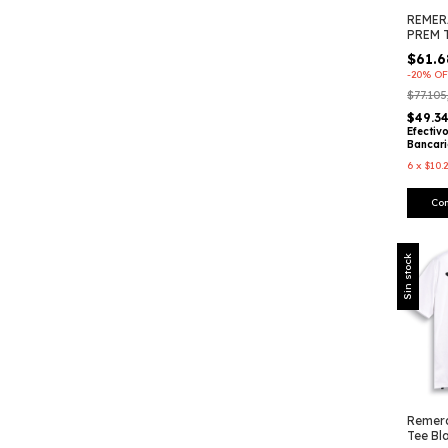
REMER
PREM T
RACIN
$61.6
-
20
%
OF
$77.105
$49.3
Efectiv
Bancar
6
x
$10.
Co
Sin stock
Remera
Tee Bl