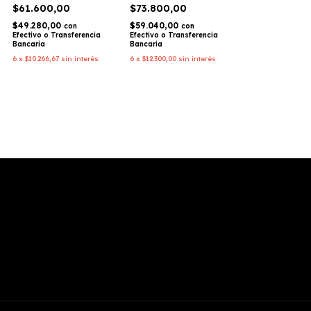
RACING
RACING
$61.600,00
$73.800,00
$49.280,00
$59.040,00
con
con
Efectivo o Transferencia
Efectivo o Transferencia
Bancaria
Bancaria
6
x
$10.266,67
sin interés
6
x
$12.300,00
sin interés