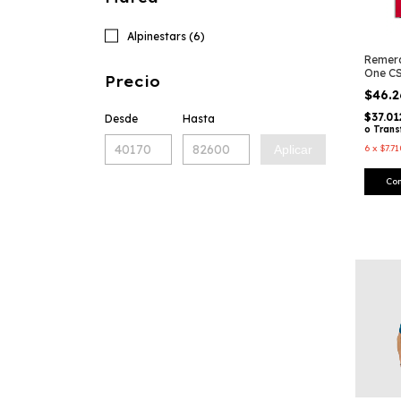
Alpinestars (6)
Remera
One C
Precio
Corta 
$46.
Alpine
$37.0
Desde
Hasta
o Trans
Aplicar
6
x
$7.7
Co