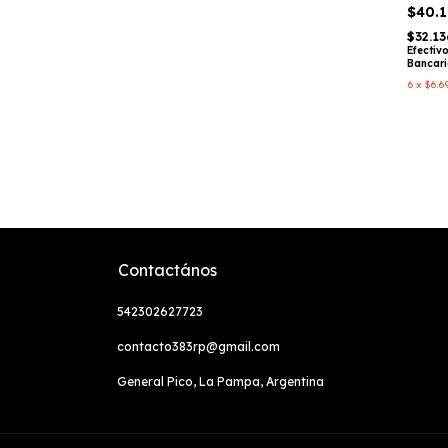
Lifesty
$40.
$32.1
Efectiv
Bancar
6
x
$6.6
Contactános
542302627723
contacto383rp@gmail.com
General Pico, La Pampa, Argentina