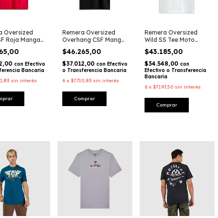
 Oversized
Remera Oversized
Remera Oversized
SF Roja Manga
Overhang CSF Manga
Wild SS Tee Moto
Moto Lifestyle –
Corta Moto Lifestyle –
Blanco Lifestyle –
265,00
$46.265,00
$43.185,00
stars
Alpinestars
Alpinestars
12,00
$37.012,00
$34.548,00
con
Efectivo
con
Efectivo
con
ferencia Bancaria
o Transferencia Bancaria
Efectivo o Transferencia
Bancaria
10,83
sin interés
6
x
$7.710,83
sin interés
6
x
$7.197,50
sin interés
mprar
Comprar
Comprar