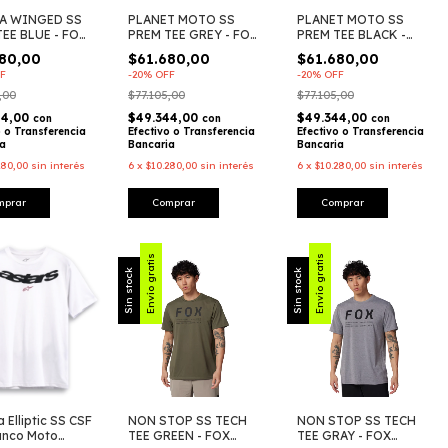
A WINGED SS
PLANET MOTO SS
PLANET MOTO SS
EE BLUE - FOX
PREM TEE GREY - FOX
PREM TEE BLACK -
G
RACING
FOX RACING
80,00
$61.680,00
$61.680,00
F
-
20
%
OFF
-
20
%
OFF
,00
$77.105,00
$77.105,00
44,00
$49.344,00
$49.344,00
con
con
con
o o Transferencia
Efectivo o Transferencia
Efectivo o Transferencia
ia
Bancaria
Bancaria
280,00
sin interés
6
x
$10.280,00
sin interés
6
x
$10.280,00
sin interés
mprar
Comprar
Comprar
Envío gratis
Envío gratis
Sin stock
Sin stock
 Elliptic SS CSF
NON STOP SS TECH
NON STOP SS TECH
anco Moto
TEE GREEN - FOX
TEE GRAY - FOX