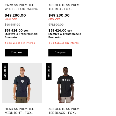
CARV SS PREM TEE
ABSOLUTE SS PREM
WHITE - FOX RACING
TEE RED - FOX
RACING
$49.280,00
$49.280,00
-
19
%
OFF
-
33
%
OFF
$60.585,00
$73.800,00
$39.424,00
$39.424,00
con
con
Efectivo o Transferencia
Efectivo o Transferencia
Bancaria
Bancaria
6
x
$8.213,33
sin interés
6
x
$8.213,33
sin interés
Comprar
Comprar
Sin stock
Sin stock
HEAD SS PREM TEE
ABSOLUTE SS PREM
MIDNIGHT - FOX
TEE BLACK - FOX