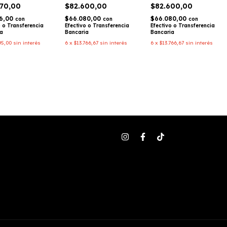
le – Alpinestars
RACING
RACING
170,00
$82.600,00
$82.600,00
36,00
$66.080,00
$66.080,00
con
con
con
o o Transferencia
Efectivo o Transferencia
Efectivo o Transferencia
ia
Bancaria
Bancaria
95,00
sin interés
6
x
$13.766,67
sin interés
6
x
$13.766,67
sin interés