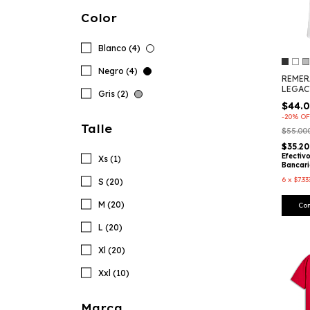
Color
Blanco (4)
Negro (4)
REMER
LEGAC
Gris (2)
RACIN
$44.
-
20
%
OF
Talle
$55.00
$35.2
Efectiv
Xs (1)
Bancar
6
x
$7.33
S (20)
M (20)
Co
L (20)
Xl (20)
Xxl (10)
Marca