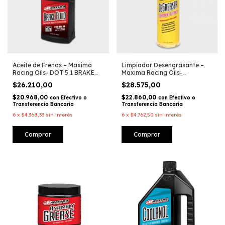
Aceite de Frenos – Maxima
Limpiador Desengrasante –
Racing Oils- DOT 5.1 BRAKE
Maxima Racing Oils-
FLUID / 16.9 OZ
DEGREASER / 16 OZ
$26.210,00
$28.575,00
$20.968,00
$22.860,00
con
Efectivo o
con
Efectivo o
Transferencia Bancaria
Transferencia Bancaria
6
x
$4.368,33
sin interés
6
x
$4.762,50
sin interés