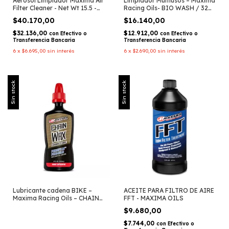
Aerosol Limpiador Maxima Air
Limpiador Multiusos – Maxima
Filter Cleaner - Net Wt 15.5 -
Racing Oils- BIO WASH / 32
Maxima Racing Oils
OZ
$40.170,00
$16.140,00
$32.136,00
$12.912,00
con
Efectivo o
con
Efectivo o
Transferencia Bancaria
Transferencia Bancaria
6
x
$6.695,00
sin interés
6
x
$2.690,00
sin interés
Sin stock
Sin stock
Lubricante cadena BIKE –
ACEITE PARA FILTRO DE AIRE
Maxima Racing Oils – CHAIN
FFT - MAXIMA OILS
WAX PARAFILM FOR/4OZ
$9.680,00
$7.744,00
con
Efectivo o