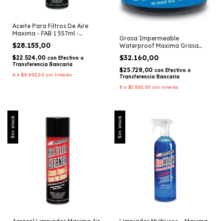
Aceite Para Filtros De Aire
Maxima - FAB 1 557ml -
Grasa Impermeable
Maxima Racing Oils
$28.155,00
Waterproof Maxima Grasa
Litio 465gr - Maxima Racing
$32.160,00
$22.524,00
con
Efectivo o
Oils
Transferencia Bancaria
$25.728,00
con
Efectivo o
6
x
$4.692,50
sin interés
Transferencia Bancaria
6
x
$5.360,00
sin interés
Sin stock
Sin stock