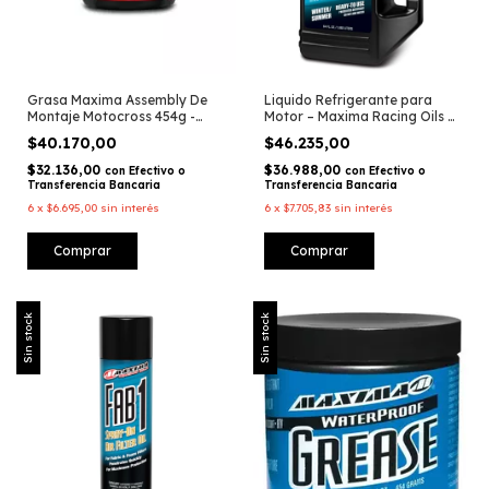
Grasa Maxima Assembly De
Liquido Refrigerante para
Montaje Motocross 454g -
Motor – Maxima Racing Oils –
Maxima Racing Oils
COOLANOL / 64 OZ
$40.170,00
$46.235,00
$32.136,00
$36.988,00
con
Efectivo o
con
Efectivo o
Transferencia Bancaria
Transferencia Bancaria
6
x
$6.695,00
sin interés
6
x
$7.705,83
sin interés
Sin stock
Sin stock