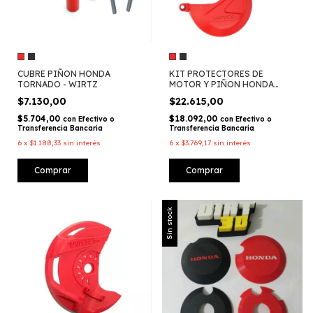
CUBRE PIÑON HONDA
KIT PROTECTORES DE
TORNADO - WIRTZ
MOTOR Y PIÑON HONDA
TORNADO- WIRTZ
$7.130,00
$22.615,00
$5.704,00
$18.092,00
con
Efectivo o
con
Efectivo o
Transferencia Bancaria
Transferencia Bancaria
6
x
$1.188,33
sin interés
6
x
$3.769,17
sin interés
Comprar
Comprar
Sin stock