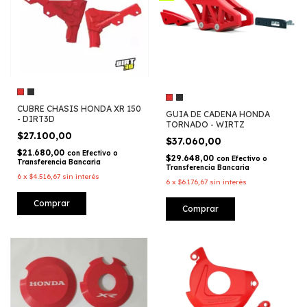
CUBRE CHASIS HONDA XR 150
GUIA DE CADENA HONDA
- DIRT3D
TORNADO - WIRTZ
$27.100,00
$37.060,00
$21.680,00
con
Efectivo o
$29.648,00
con
Efectivo o
Transferencia Bancaria
Transferencia Bancaria
6
x
$4.516,67
sin interés
6
x
$6.176,67
sin interés
Comprar
Comprar