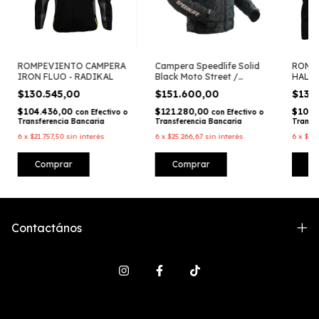
ROMPEVIENTO CAMPERA
Campera Speedlife Solid
ROMP
IRON FLUO - RADIKAL
Black Moto Street /
HALO 
Urbano – Radikal Racing
$130.545,00
$151.600,00
$130
$104.436,00
$121.280,00
$104.
con
Efectivo o
con
Efectivo o
Transferencia Bancaria
Transferencia Bancaria
Transf
6
x
$21.757,50
sin interés
6
x
$25.266,67
sin interés
6
x
$21.
Comprar
Comprar
C
Contactános