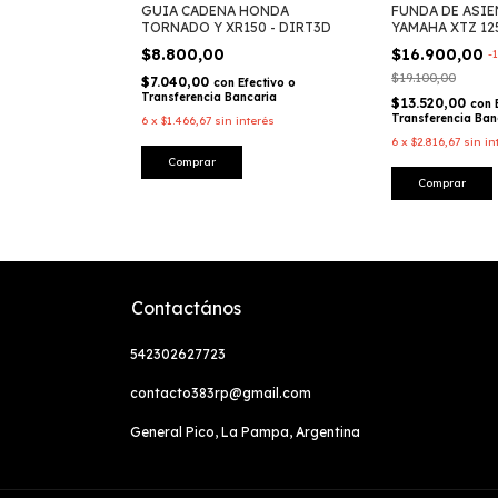
 MX - WIRTZ
GUIA CADENA HONDA
FUNDA DE ASI
TORNADO Y XR150 - DIRT3D
YAMAHA XTZ 12
$8.800,00
$16.900,00
-
1
Efectivo o
$19.100,00
caria
$7.040,00
con
Efectivo o
Transferencia Bancaria
$13.520,00
erés
con
Transferencia Ban
6
x
$1.466,67
sin interés
6
x
$2.816,67
sin in
Comprar
Comprar
Contactános
542302627723
contacto383rp@gmail.com
General Pico, La Pampa, Argentina