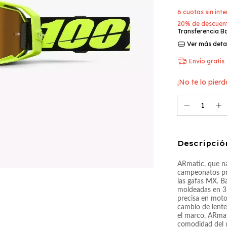
6
cuotas sin int
20% de descuen
Transferencia B
Ver más deta
Envío gratis
¡No te lo pierd
Descripció
ARmatic, que n
campeonatos pr
las gafas MX. Ba
moldeadas en 3
precisa en moto
cambio de lentes
el marco, ARmat
comodidad del u