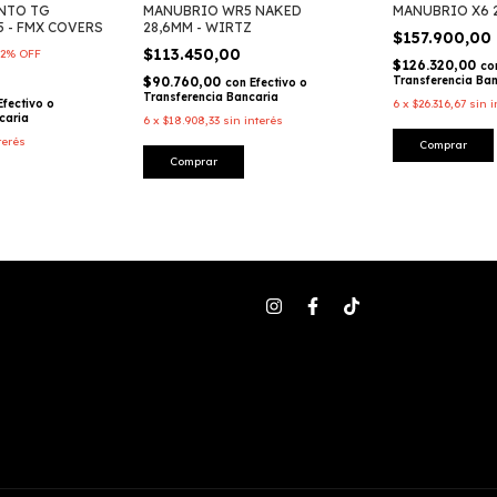
ENTO TG
MANUBRIO WR5 NAKED
MANUBRIO X6 
5 - FMX COVERS
28,6MM - WIRTZ
$157.900,00
$113.450,00
2
%
OFF
$126.320,00
co
$90.760,00
Transferencia Ba
con
Efectivo o
Transferencia Bancaria
Efectivo o
6
x
$26.316,67
sin i
caria
6
x
$18.908,33
sin interés
terés
Comprar
Comprar