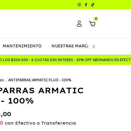
0
MANTENIMIENTO
NUESTRAS MARCAS
Política de C
S $200.000 - 6 CUOTAS SIN INTERES - 20% OFF ABONANDO EN EFECTI
os
.
ANTIPARRAS ARMATIC FLUO - 100%
PARRAS ARMATIC
- 100%
5,00
00
con
Efectivo o Transferencia