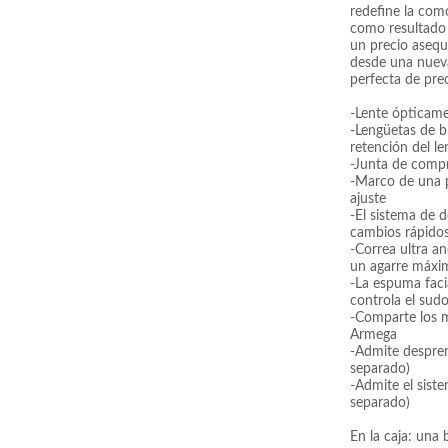
redefine la com
como resultado 
un precio asequ
desde una nuev
perfecta de pre
-Lente ópticame
-Lengüetas de 
retención del le
-Junta de compr
-Marco de una p
ajuste
-El sistema de 
cambios rápidos
-Correa ultra a
un agarre máxi
-La espuma fac
controla el sudo
-Comparte los m
Armega
-Admite despren
separado)
-Admite el sist
separado)
En la caja: una