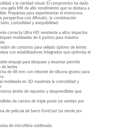
odidad y la claridad visual. El compromiso ha dado
una gafa MX de alto rendimiento que se destaca a
ible. Prepárese para experimentar el motocross
a perspectiva con ARmatic, la combinación
cisión, comodidad y asequibilidad.
nte correcta Ultra HD resistente a altos impactos
bloqueo moldeadas de 6 puntos para máxima
nte
esión de contorno para sellado óptimo de lentes
ieza con estabilizadores integrados que optimiza el
doble empuje para bloquear y levantar permite
 de lentes
ncha de 48 mm con reborde de silicona grueso para
mo
ial moldeada en 3D maximiza la comodidad y
r
ismos lentes de repuesto y desprendibles que
dibles de carrera de triple poste (se venden por
ema de película de barro ForeCast (se vende por
 bolsa de microfibra sublimada.