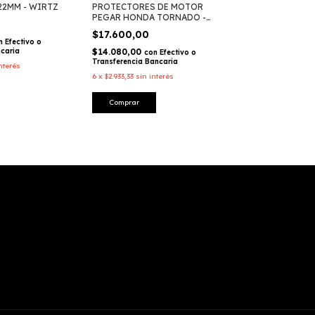
22MM - WIRTZ
PROTECTORES DE MOTOR
KIT PROTECTO
PEGAR HONDA TORNADO -
Y PIÑON HON
DIRT3D
WIRTZ
$17.600,00
$22.615,00
n
Efectivo o
ncaria
$14.080,00
$18.092,00
con
Efectivo o
con
Transferencia Bancaria
Transferencia Ba
nterés
6
x
$2.933,33
sin interés
6
x
$3.769,17
sin i
Comprar
Comprar