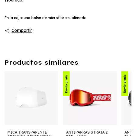
separado)
En la caja: una bolsa de microfibra sublimada.
Compartir
Productos similares
Envío gratis
Envío gratis
MICA TRANSPARENTE
ANTIPARRAS STRATA 2
ANTIP