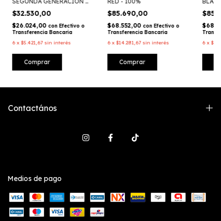
SEGUNDA GENERACION -
RED - 100%
BLACK
100%
$32.530,00
$85.690,00
$85.
$26.024,00
$68.552,00
$68.5
con
Efectivo o
con
Efectivo o
Transferencia Bancaria
Transferencia Bancaria
Transf
6
x
$5.421,67
sin interés
6
x
$14.281,67
sin interés
6
x
$14.
Contactános
Medios de pago