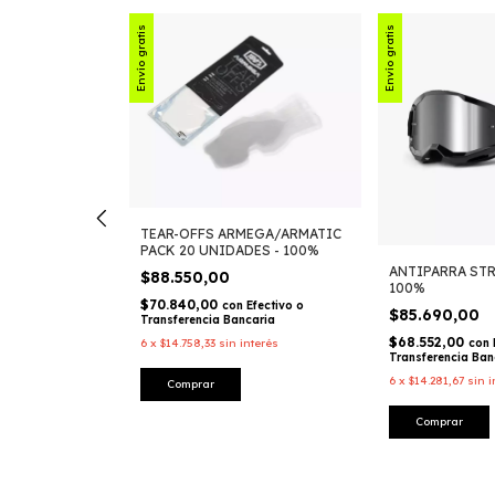
Envío gratis
Envío gratis
TEAR-OFFS ARMEGA/ARMATIC
PACK 20 UNIDADES - 100%
RIUS CAVALIER
ANTIPARRA STR
$88.550,00
G
100%
$70.840,00
con
Efectivo o
$85.690,00
Transferencia Bancaria
$68.552,00
Efectivo o
con
6
x
$14.758,33
sin interés
caria
Transferencia Ban
nterés
6
x
$14.281,67
sin i