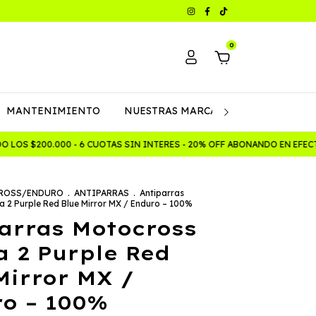
0
MANTENIMIENTO
NUESTRAS MARCAS
Política de C
OS $200.000 - 6 CUOTAS SIN INTERES - 20% OFF ABONANDO EN EFECT
ROSS/ENDURO
.
ANTIPARRAS
.
Antiparras
a 2 Purple Red Blue Mirror MX / Enduro – 100%
arras Motocross
a 2 Purple Red
Mirror MX /
o – 100%