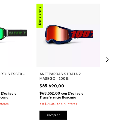
Envío gratis
RIUS ESSEX -
ANTIPARRAS STRATA 2
MICA TRANSPA
MASEGO - 100%
SEGUNDA GENE
$85.690,00
$32.530,00
$68.552,00
$26.024,00
Efectivo o
con
Efectivo o
con
ncaria
Transferencia Bancaria
Transferencia Ba
nterés
6
x
$14.281,67
sin interés
6
x
$5.421,67
sin i