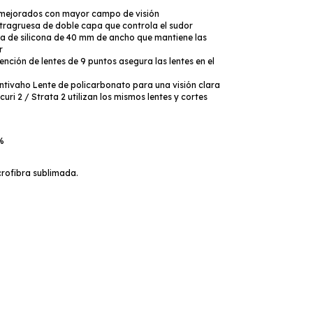
o mejorados con mayor campo de visión
ltragruesa de doble capa que controla el sudor
ta de silicona de 40 mm de ancho que mantiene las
r
tención de lentes de 9 puntos asegura las lentes en el
ntivaho Lente de policarbonato para una visión clara
uri 2 / Strata 2 utilizan los mismos lentes y cortes
%
%
crofibra sublimada.