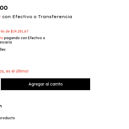
,00
0
con
Efectivo o Transferencia
erés de
$14.281,67
to
pagando con Efectivo o
ancaria
lles
as, es el último!
n
 producto