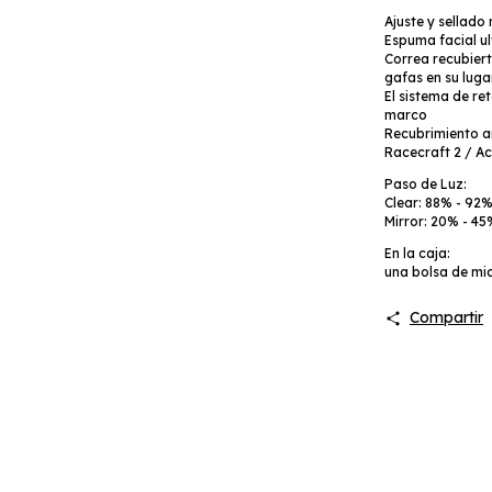
Ajuste y sellad
Espuma facial u
Correa recubier
gafas en su luga
El sistema de re
marco
Recubrimiento a
Racecraft 2 / Acc
Paso de Luz:
Clear: 88% - 92
Mirror: 20% - 45
En la caja:
una bolsa de mi
Compartir