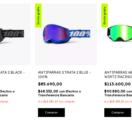
Envío gratis
Envío gratis
ATA 2 BLACK -
ANTIPARRAS STRATA 2 BLUE -
ANTIPARRAS AE
100%
WIRTZ RACING
$85.690,00
$113.600,00
$68.552,00
$90.880,00
Efectivo o
con
Efectivo o
con
caria
Transferencia Bancaria
Transferencia Ba
nterés
6
x
$14.281,67
sin interés
6
x
$18.933,33
sin i