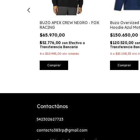
ha Ageless
BUZO APEX CREW NEGRO - FOX
Buzo Oversized
o Lifestyle –
RACING
Hoodie Azul Moto
Alpinestars
$65.970,00
$150.650,00
-
20
%
OFF
$52.776,00
$120.520,00
con
Efectivo o
co
Transferencia Bancaria
Transferencia Ban
Efectivo o
caria
6
x
$10.995,00
sin interés
6
x
$25.108,33
sin i
terés
Comprar
Comprar
Contactános
542302627723
contacto383rp@gmail.com