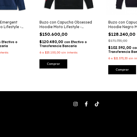
 Emergent
Buzo con Capucha Obsessed
Buzo con Capuc
 Lifestyle -
Hoodie Moto Lifestyle -
Hoodie Negro Mo
Alpinestars
Alpinestars
$150.600,00
$128.240,00
$171.735,00
$120.480,00
n
Efectivo o
con
Efectivo o
caria
Transferencia Bancaria
$102.592,00
co
Transferencia Ba
nterés
6
x
$25.100,00
sin interés
6
x
$21.373,33
sin i
Comprar
Comprar