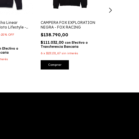
Buzo con Capu
ha Linear
CAMPERA FOX EXPLORATION
V3 Gris Moto Lif
to Lifestyle -
NEGRA - FOX RACING
Alpinestars
$130.560,0
$138.790,00
-
25
%
OFF
$104.448,00
$111.032,00
c
con
Efectivo o
Transferencia Ba
Transferencia Bancaria
n
Efectivo o
ncaria
6
x
$21.760,00
sin 
6
x
$23.131,67
sin interés
nterés
Comprar
Comprar