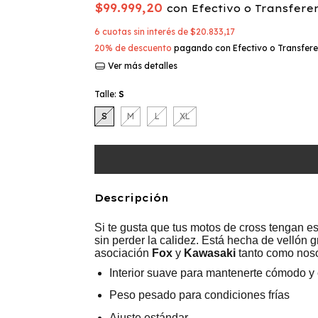
$99.999,20
con
Efectivo o Transfere
6
cuotas sin interés de
$20.833,17
20% de descuento
pagando con Efectivo o Transfere
Ver más detalles
Talle:
S
S
M
L
XL
Descripción
Si te gusta que tus motos de cross tengan e
sin perder la calidez. Está hecha de vellón
asociación
Fox
y
Kawasaki
tanto como noso
Interior suave para mantenerte cómodo y 
Peso pesado para condiciones frías
Ajuste estándar