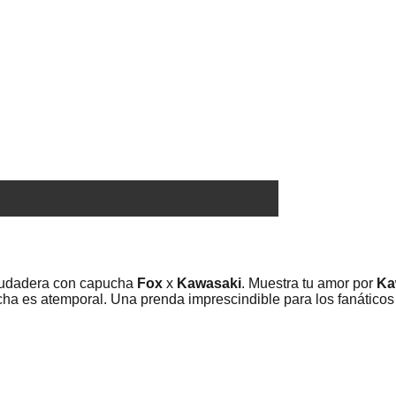
a sudadera con capucha
Fox
x
Kawasaki
. Muestra tu amor por
Ka
ucha es atemporal. Una prenda imprescindible para los fanático