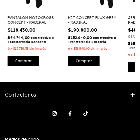
PANTALON MOTOCROSS
KIT CONCEPT FLUX GREY
JERSE
CONCEPT - RADIKAL
- RADIKAL
RADI
$118.430,00
$190.800,00
$48.
$57.30
$94.744,00
$152.640,00
con
Efectivo o
con
Efectivo o
Transferencia Bancaria
Transferencia Bancaria
$38.7
Transf
6
x
$19.738,33
sin interés
6
x
$31.800,00
sin interés
6
x
$8.
Comprar
Comprar
C
Contactános
Medios de pago