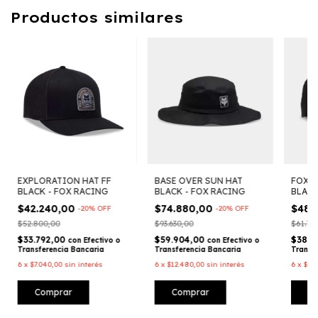
Productos similares
EXPLORATION HAT FF
BASE OVER SUN HAT
FOX H
BLACK - FOX RACING
BLACK - FOX RACING
BLACK
$42.240,00
$74.880,00
$48.
-
20
%
OFF
-
20
%
OFF
$52.800,00
$93.630,00
$61.77
$33.792,00
$59.904,00
$38.4
con
Efectivo o
con
Efectivo o
Transferencia Bancaria
Transferencia Bancaria
Transf
6
x
$7.040,00
sin interés
6
x
$12.480,00
sin interés
6
x
$8.0
Comprar
Comprar
C