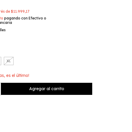
erés de
$11.999,17
to
pagando con Efectivo o
ancaria
lles
XL
as, es el último!