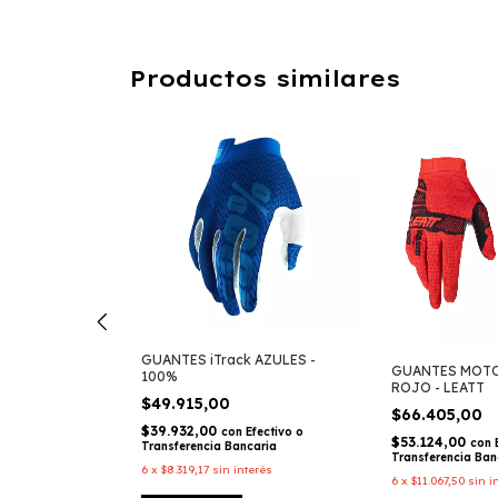
Productos similares
GUANTES iTrack AZULES -
GUANTES MOTO 
100%
 Negro/Fluo -
ROJO - LEATT
$49.915,00
$66.405,00
$39.932,00
con
Efectivo o
$53.124,00
con
Transferencia Bancaria
Efectivo o
Transferencia Ban
caria
6
x
$8.319,17
sin interés
6
x
$11.067,50
sin i
terés