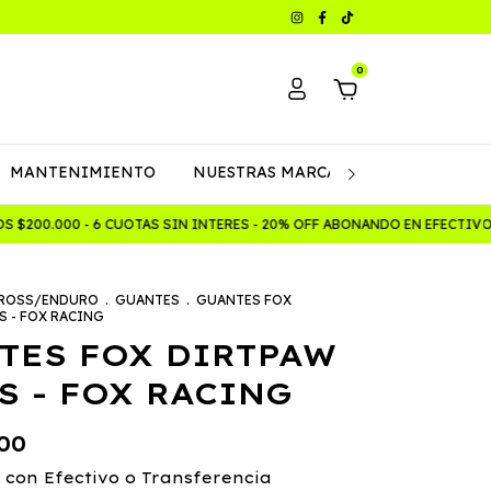
0
MANTENIMIENTO
NUESTRAS MARCAS
Política de C
$200.000 - 6 CUOTAS SIN INTERES - 20% OFF ABONANDO EN EFECTIVO
ROSS/ENDURO
.
GUANTES
.
GUANTES FOX
 - FOX RACING
TES FOX DIRTPAW
S - FOX RACING
00
0
con
Efectivo o Transferencia