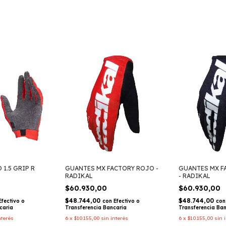
1.5 GRIP R
GUANTES MX FACTORY ROJO -
GUANTES MX F
RADIKAL
- RADIKAL
$60.930,00
$60.930,00
$48.744,00
$48.744,00
Efectivo o
con
Efectivo o
con
caria
Transferencia Bancaria
Transferencia Ba
nterés
6
x
$10.155,00
sin interés
6
x
$10.155,00
sin 