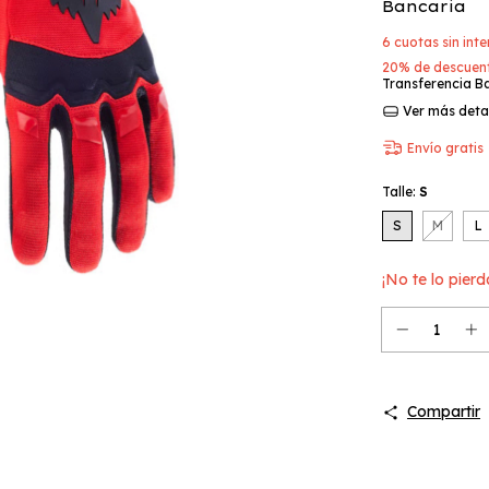
Bancaria
6
cuotas sin int
20% de descuen
Transferencia B
Ver más deta
Envío gratis
Talle:
S
S
M
L
¡No te lo pierd
Compartir