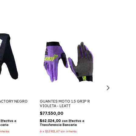
ACTORY NEGRO
GUANTES MOTO 1.5 GRIP R
GUANTES iTrac
VIOLETA - LEATT
100%
$77.530,00
$49.915,00
$62.024,00
Efectivo o
con
Efectivo o
$39.932,00
con
ncaria
Transferencia Bancaria
Transferencia Ba
interés
6
x
$12.921,67
sin interés
6
x
$8.319,17
sin i