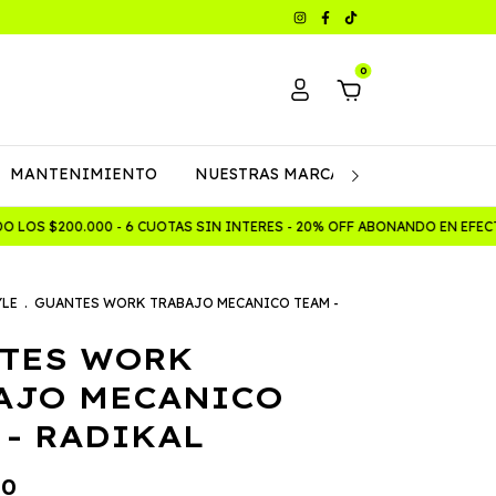
0
MANTENIMIENTO
NUESTRAS MARCAS
Política de C
OS $200.000 - 6 CUOTAS SIN INTERES - 20% OFF ABONANDO EN EFECT
YLE
.
GUANTES WORK TRABAJO MECANICO TEAM -
TES WORK
AJO MECANICO
 - RADIKAL
00