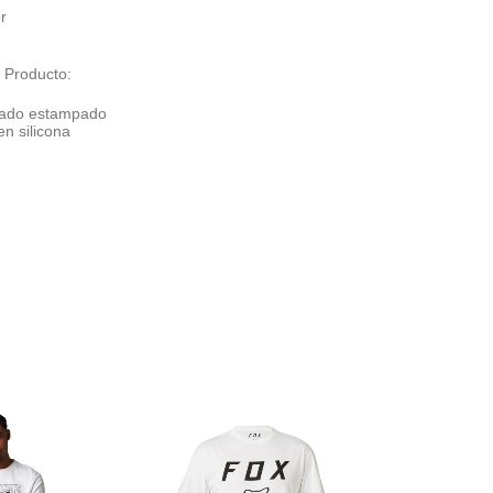
r
 Producto:
zado estampado
n silicona