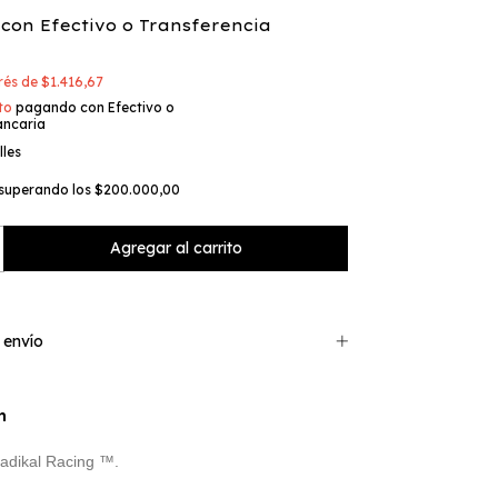
0
con
Efectivo o Transferencia
erés de
$1.416,67
to
pagando con Efectivo o
ancaria
lles
superando los
$200.000,00
 envío
n
adikal Racing ™.