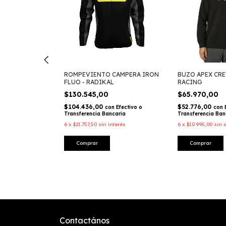
ROMPEVIENTO CAMPERA IRON
BUZO APEX CRE
FLUO - RADIKAL
RACING
 FOXHEAD -
$130.545,00
$65.970,00
20
%
OFF
$104.436,00
$52.776,00
con
Efectivo o
con
Transferencia Bancaria
Transferencia Ban
6
x
$21.757,50
sin interés
6
x
$10.995,00
sin 
Efectivo o
caria
Comprar
Comprar
erés
Contactános