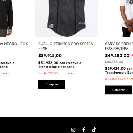
W NEGRO - FOX
CUELLO TERMICO PRO SERIES
CARV SS PREM 
- FXR
FOX RACING
$39.915,00
$49.280,00
-
$60.585,00
$31.932,00
Efectivo o
con
Efectivo o
caria
Transferencia Bancaria
$39.424,00
con
Transferencia Ba
interés
6
x
$6.652,50
sin interés
6
x
$8.213,33
sin in
Comprar