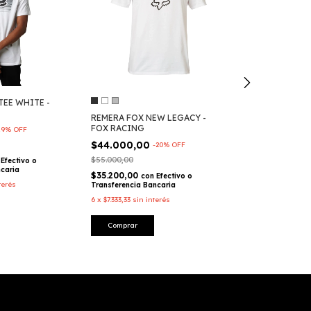
CUELLO MULT
ENDURANCE - 
TEE WHITE -
$10.950,00
REMERA FOX NEW LEGACY -
FOX RACING
$8.760,00
19
%
OFF
con
Transferencia Ba
$44.000,00
-
20
%
OFF
6
x
$1.825,00
sin i
$55.000,00
Efectivo o
ncaria
$35.200,00
con
Efectivo o
terés
Transferencia Bancaria
6
x
$7.333,33
sin interés
Comprar