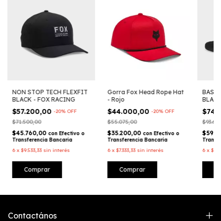
NON STOP TECH FLEXFIT
Gorra Fox Head Rope Hat
BASE 
BLACK - FOX RACING
- Rojo
BLACK
$57.200,00
$44.000,00
$74.
-
20
%
OFF
-
20
%
OFF
$71.500,00
$55.075,00
$93.63
$45.760,00
$35.200,00
$59.9
con
Efectivo o
con
Efectivo o
Transferencia Bancaria
Transferencia Bancaria
Transf
6
x
$9.533,33
sin interés
6
x
$7.333,33
sin interés
6
x
$12
Comprar
C
Contactános