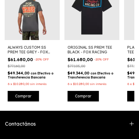
ALWAYS CUSTOM SS
ORIGINAL SS PREM TEE
PLANE
PREM TEE GREY - FOX
BLACK - FOX RACING
TEE B
RACING
$61.680,00
$61.680,00
$61.
-
20
%
OFF
-
20
%
OFF
$77.160,00
$77.105,00
$77.10
$49.344,00
$49.344,00
$49.3
con
Efectivo o
con
Efectivo o
Transferencia Bancaria
Transferencia Bancaria
Transf
6
x
$10.280,00
sin interés
6
x
$10.280,00
sin interés
6
x
$10
Comprar
Comprar
C
Contactános