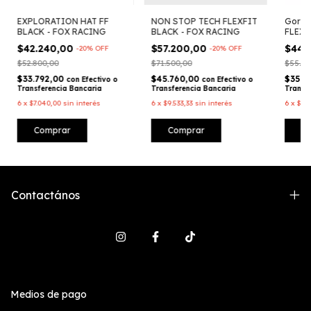
EXPLORATION HAT FF
NON STOP TECH FLEXFIT
Gorra
BLACK - FOX RACING
BLACK - FOX RACING
FLEXF
$42.240,00
$57.200,00
$44.
-
20
%
OFF
-
20
%
OFF
$52.800,00
$71.500,00
$55.07
$33.792,00
$45.760,00
$35.8
con
Efectivo o
con
Efectivo o
Transferencia Bancaria
Transferencia Bancaria
Transf
6
x
$7.040,00
sin interés
6
x
$9.533,33
sin interés
6
x
$7.4
Comprar
Comprar
C
Contactános
Medios de pago