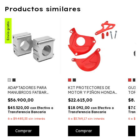
Productos similares
Envío gratis
ADAPTADORES PARA
KIT PROTECTORES DE
GUIA
MANUBRIOS FATBAR
MOTOR Y PIÑON HONDA
TORNA
(28,6MM) - WIRTZ
TORNADO- WIRTZ
DIRT
$56.900,00
$22.615,00
$8.8
$45.520,00
$18.092,00
$7.04
con
Efectivo o
con
Efectivo o
Transferencia Bancaria
Transferencia Bancaria
Transf
6
x
$9.483,33
sin interés
6
x
$3.769,17
sin interés
6
x
$1.4
Comprar
Comprar
C