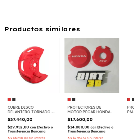
Productos similares
CUBRE DISCO
PROTECTORES DE
PROTE
DELANTERO TORNADO -
MOTOR PEGAR HONDA
PALAN
WIRTZ RACING
TORNADO - DIRT3D
TORN
$37.440,00
$17.600,00
$29.952,00
$14.080,00
con
Efectivo o
con
Efectivo o
Transferencia Bancaria
Transferencia Bancaria
6
x
$6.240,00
sin interés
6
x
$2.933,33
sin interés