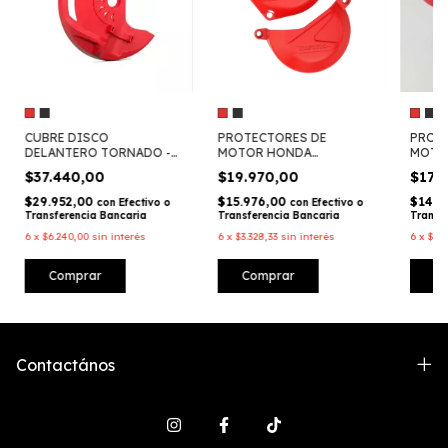
CUBRE DISCO
PROTECTORES DE
PROT
DELANTERO TORNADO -
MOTOR HONDA
MOTO
WIRTZ RACING
TORNADO- WIRTZ
TORNA
$37.440,00
$19.970,00
$17.
$29.952,00
$15.976,00
$14.0
con
Efectivo o
con
Efectivo o
Transferencia Bancaria
Transferencia Bancaria
Transf
6
x
$6.240,00
sin interés
6
x
$3.328,33
sin interés
6
x
$2.9
Comprar
Comprar
C
Contactános