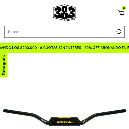
0
NDO LOS $200.000 - 6 CUOTAS SIN INTERES - 20% OFF ABONANDO EN 
Envío gratis