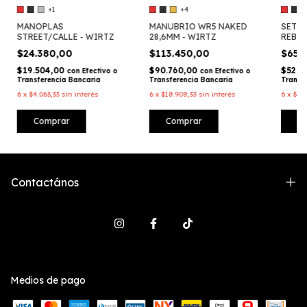
+1
+4
MANOPLAS
MANUBRIO WR5 NAKED
SET M
STREET/CALLE - WIRTZ
28,6MM - WIRTZ
REBAT
WIRT
$24.380,00
$113.450,00
$65.
$19.504,00
$90.760,00
$52.7
con
Efectivo o
con
Efectivo o
Transferencia Bancaria
Transferencia Bancaria
Transf
6
x
$4.063,33
sin interés
6
x
$18.908,33
sin interés
6
x
$10
Comprar
Comprar
C
Contactános
Medios de pago