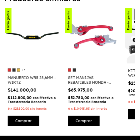
Envío gratis
Envío gratis
Envío gratis
+4
KIT W
WIRT
MANUBRIO WR5 28,6MM -
SET MANIJAS
WIRTZ
REBATIBLES HONDA -
$254
WIRTZ
$141.000,00
$65.975,00
$203.
Transf
$112.800,00
$52.780,00
con
Efectivo o
con
Efectivo o
6
x
$42.
Transferencia Bancaria
Transferencia Bancaria
6
x
$23.500,00
sin interés
6
x
$10.995,83
sin interés
C
Comprar
Comprar