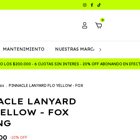
0
MANTENIMIENTO
NUESTRAS MARCAS
Política de C
OS $200.000 - 6 CUOTAS SIN INTERES - 20% OFF ABONANDO EN EFECT
os
.
PINNACLE LANYARD FLO YELLOW - FOX
ACLE LANYARD
YELLOW - FOX
NG
00
-
10
%
OFF