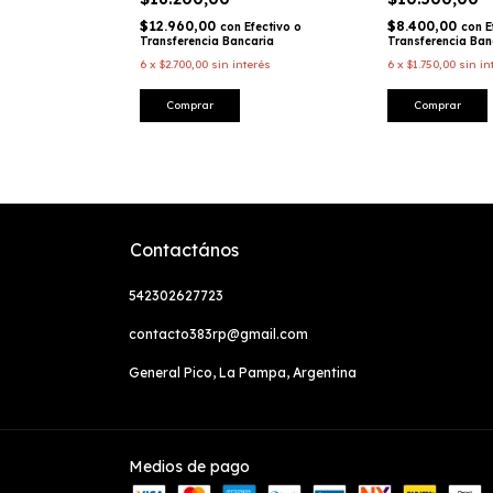
$12.960,00
$8.400,00
Efectivo o
con
Efectivo o
con
E
caria
Transferencia Bancaria
Transferencia Ban
nterés
6
x
$2.700,00
sin interés
6
x
$1.750,00
sin in
Comprar
Comprar
Contactános
542302627723
contacto383rp@gmail.com
General Pico, La Pampa, Argentina
Medios de pago