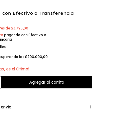
0
con
Efectivo o Transferencia
erés de
$3.795,00
to
pagando con Efectivo o
ancaria
lles
superando los
$200.000,00
as, es el último!
 envío