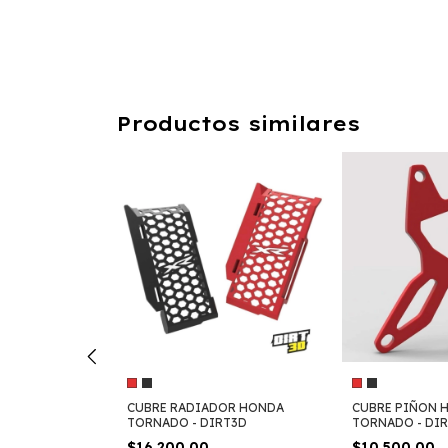
Productos similares
 NAKED
CUBRE RADIADOR HONDA
CUBRE PIÑON 
TORNADO - DIRT3D
TORNADO - DIR
$16.200,00
$10.500,00