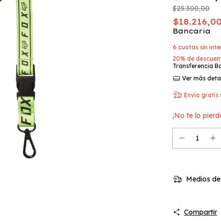
$25.300,00
$18.216,0
Bancaria
6
cuotas sin int
20% de descuen
Transferencia B
Ver más deta
Envío gratis
¡No te lo pierd
Medios de
Compartir