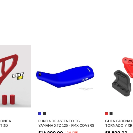
HONDA
FUNDA DE ASIENTO TG
GUIA CADENA 
T 3D
YAMAHA XTZ 125 - FMX COVERS
TORNADO Y XR1
$16.900,00
$8.800,00
-
12
%
OFF