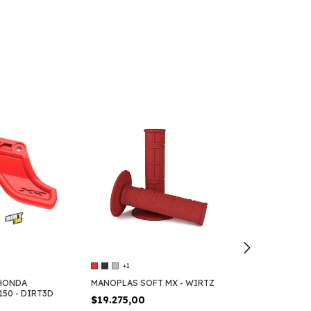
+1
HONDA
MANOPLAS SOFT MX - WIRTZ
SET DE MANIJ
50 - DIRT3D
- WIRTZ
$19.275,00
$46.660,00