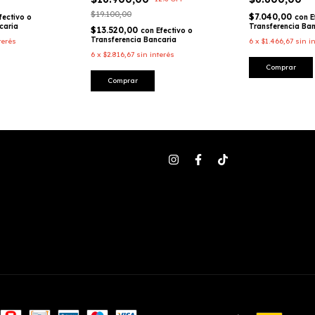
$19.100,00
$7.040,00
fectivo o
con
E
caria
Transferencia Ba
$13.520,00
con
Efectivo o
Transferencia Bancaria
terés
6
x
$1.466,67
sin i
6
x
$2.816,67
sin interés
Comprar
Comprar