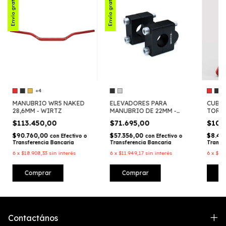
Envío gratis
Envío gratis
+4
MANUBRIO WR5 NAKED
ELEVADORES PARA
CUBR
28,6MM - WIRTZ
MANUBRIO DE 22MM -
TORNA
WIRTZ
$113.450,00
$71.695,00
$10.
$90.760,00
$57.356,00
$8.40
con
Efectivo o
con
Efectivo o
Transferencia Bancaria
Transferencia Bancaria
Transf
6
x
$18.908,33
sin interés
6
x
$11.949,17
sin interés
6
x
$1.7
Comprar
Comprar
C
Contactános