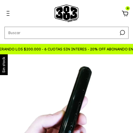
0
RANDO LOS $200.000 - 6 CUOTAS SIN INTERES - 20% OFF ABONANDO E
Sin stock