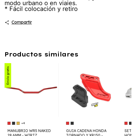
modo urbano o en viajes.
* Fácil colocación y retiro
Compartir
Productos similares
Envío gratis
+4
MANUBRIO WR5 NAKED
GUIA CADENA HONDA
SET D
28,6MM - WIRTZ
TORNADO Y XR150 -
HONDA