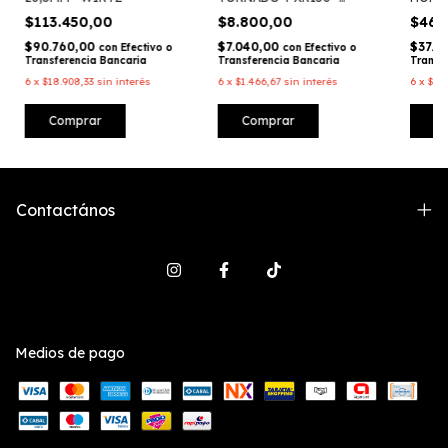
DIRT3D
$113.450,00
$8.800,00
$46.
$90.760,00
$7.040,00
$37.3
con
Efectivo o
con
Efectivo o
Transferencia Bancaria
Transferencia Bancaria
Transf
6
x
$18.908,33
sin interés
6
x
$1.466,67
sin interés
6
x
$7.7
Comprar
Comprar
C
Contactános
Medios de pago