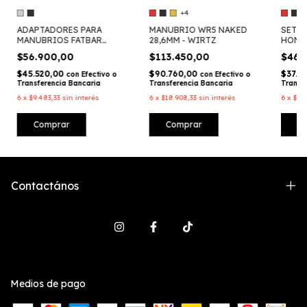
+4
ADAPTADORES PARA
MANUBRIO WR5 NAKED
SET D
MANUBRIOS FATBAR
28,6MM - WIRTZ
HONDA
(28,6MM) - WIRTZ
$56.900,00
$113.450,00
$46.
$45.520,00
$90.760,00
$37.3
con
Efectivo o
con
Efectivo o
Transferencia Bancaria
Transferencia Bancaria
Transf
6
x
$9.483,33
sin interés
6
x
$18.908,33
sin interés
6
x
$7.7
Comprar
Comprar
C
Contactános
Medios de pago